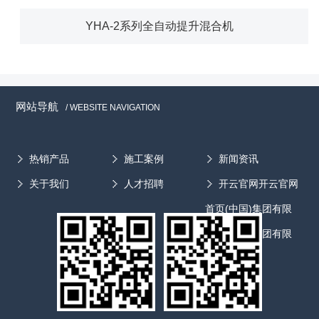
YHA-2系列全自动提升混合机
网站导航
/ WEBSITE NAVIGATION
热销产品
施工案例
新闻资讯
关于我们
人才招聘
开云官网开云官网
首页(中国)集团有限
公司(中国)集团有限
公司