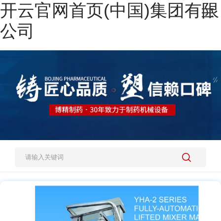
开云官网首页(中国)集团有限
网站开云官网首页(中国)集团有限公司
公司
热销产品
施工案例
新闻资讯
关于我们
人才招聘
开云官网开云官网首页(中国)集团有限公司(中国)集团有限公司