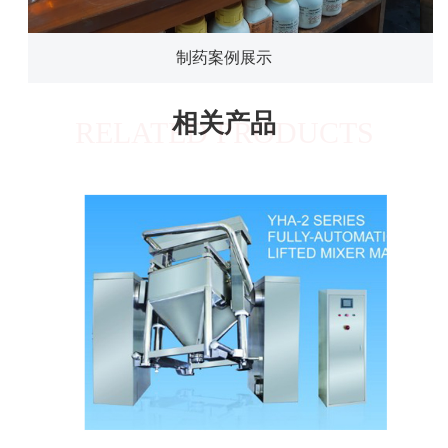
制药案例展示
相关产品
RELATED PRODUCTS