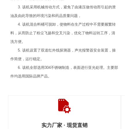
3. 该机采用机械传动方式，避免了由液压做传动而引起的泄
油及由此导致的环境污染和药品质量问题，
4. 该机混合料桶可脱卸，使物料在生产过程中不需要频繁转
料，从而防止了粉尘飞扬和交叉污染，优化了物料运转工序，清
洗方便。
5. 该机设置了双道红外线探测器，声光报警器安全装置，操
作简便，运行稳定。
6. 该机全部选用304不锈钢制造，表面进行亚光处理。主要部
件均选用国际品牌产品。
实力厂家 · 现货直销