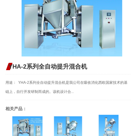
YHA-2系列全自动提升混合机
用途： YHA-2系列全自动提升混合机是我公司在吸收消化西欧国家技术的基
础上，自行开发研制而成的。该机设计合...
相关产品：