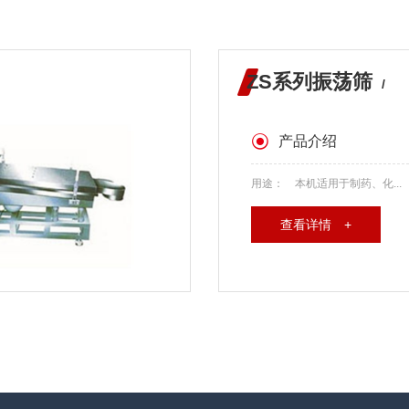
ZS系列振荡筛
/
产品介绍
用途： 本机适用于制药、化...
查看详情 +