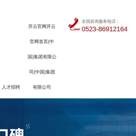
全国咨询服务电话：
开云官网开云
0523-86912164
官网首页(中
国)集团有限公
司(中国)集团
人才招聘
有限公司