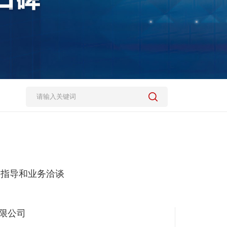
，指导和业务洽谈
有限公司