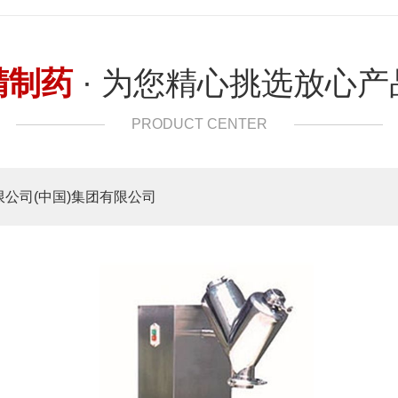
精制药
· 为您精心挑选放心产
PRODUCT CENTER
限公司(中国)集团有限公司