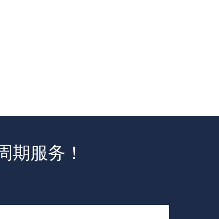
B
命周期服务！