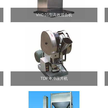
VH0.01型高效混合机
TDP单冲压片机