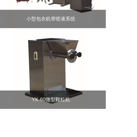
小型包衣机带喷液系统
YK-60微型颗粒机