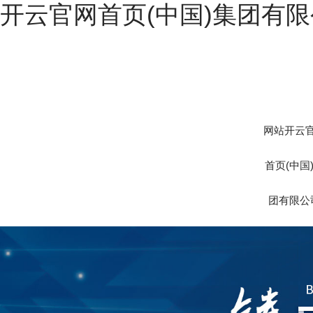
开云官网首页(中国)集团有
网站开云
首页(中国
团有限公