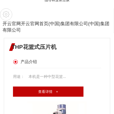
开云官网开云官网首页(中国)集团有限公司(中国)集团
有限公司
THP花篮式压片机
产品介绍
用途： 本机是一种中型花篮...
查看详情 +