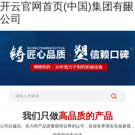
开云官网首页(中国)集团有限
网站开云官网首页(中国)集团有限公司
公司
热销产品
施工案例
新闻资讯
关于我们
人才招聘
开云官网开云官网首页(中国)集团有限公司(中国)集团有限公司
我们只做
高品质的产品
公司以诚信、实力和产品质量获得业界的认可，欢迎各界朋友莅临参观，
指导和业务洽谈