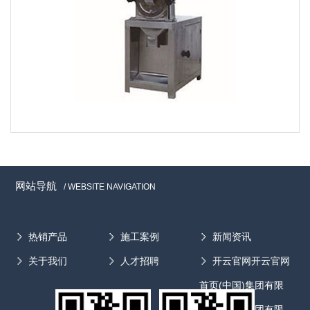
网站导航
/ WEBSITE NAVIGATION
热销产品
施工案例
新闻资讯
关于我们
人才招聘
开云官网开云官网
首页(中国)集团有限
公司(中国)集团有限