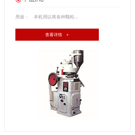
用途： 本机用以将各种颗粒...
查看详情 +