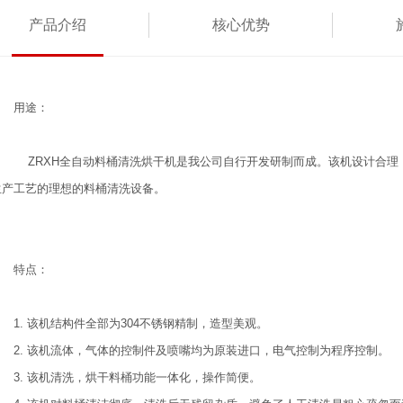
产品介绍
核心优势
用途：
ZRXH全自动料桶清洗烘干机是我公司自行开发研制而成。该机设计合理
生产工艺的理想的料桶清洗设备。
特点：
1. 该机结构件全部为304不锈钢精制，造型美观。
2. 该机流体，气体的控制件及喷嘴均为原装进口，电气控制为程序控制。
3. 该机清洗，烘干料桶功能一体化，操作简便。