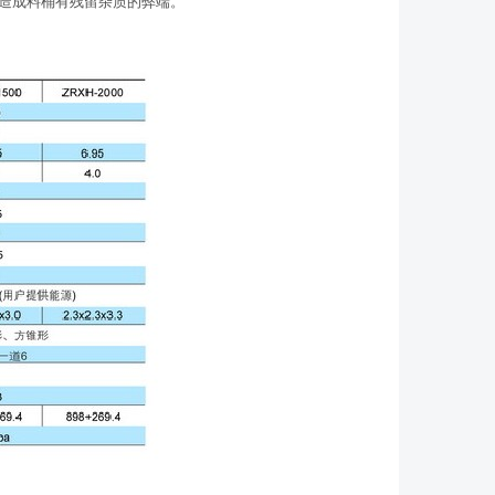
而造成料桶有残留杂质的弊端。