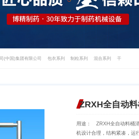
司(中国)集团有限公司
包衣系列
制粒系列
混合系列
干
ZRXH全自动
用途： ZRXH全自动料桶
机设计合理，结构紧凑，运行温