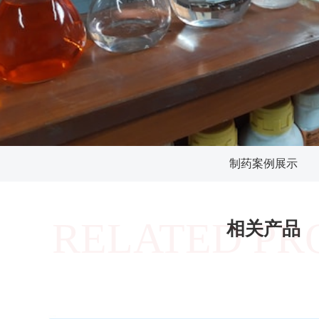
制药案例展示
RELATED PR
相关产品