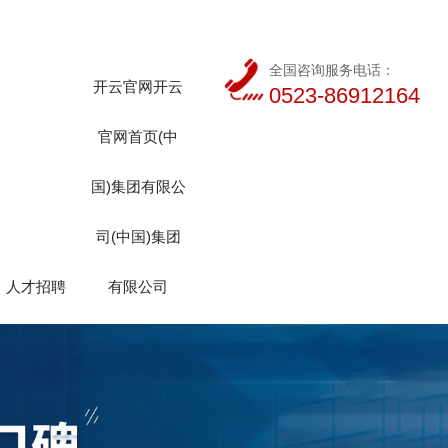
全国咨询服务电话：
开云官网开云
0523-86912164
官网首页(中
国)集团有限公
司(中国)集团
人才招聘
有限公司