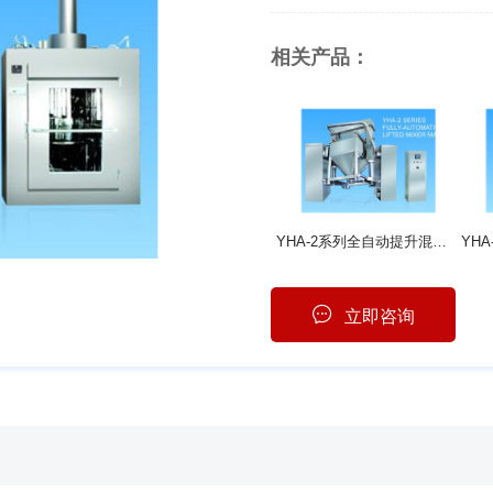
相关产品：
YHA-2系列全自动提升混合机
立即咨询