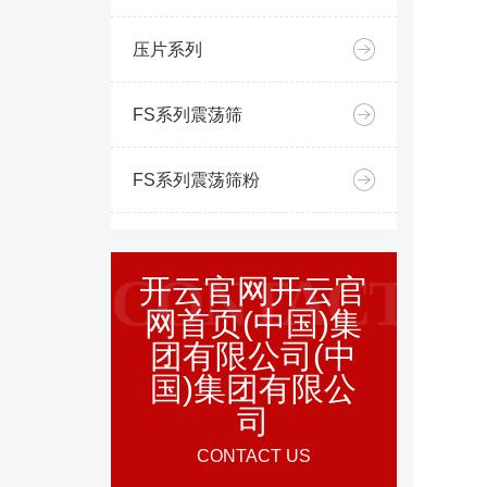
压片系列
FS系列震荡筛
FS系列震荡筛粉
CONTACT
开云官网开云官
网首页(中国)集
团有限公司(中
国)集团有限公
司
CONTACT US