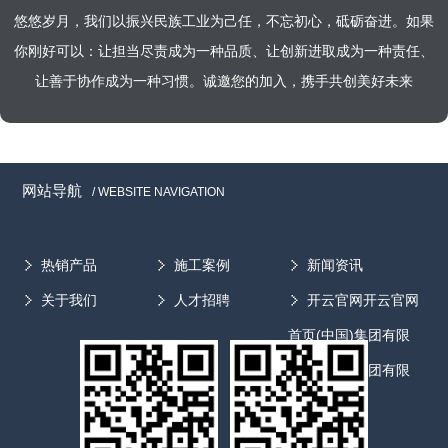
悠悠岁月，我们以振兴民族工业为己任，不忘初心，砥砺奋进。如果
你刚好可以：让担当尽责成为一种品质、让创新进取成为一种责任、
让善于协作成为一种习惯。诚邀您的加入，携手共创美好未来
网站导航
/ WEBSITE NAVIGATION
热销产品
施工案例
新闻资讯
关于我们
人才招聘
开云官网开云官网
首页(中国)集团有限
公司(中国)集团有限
公司