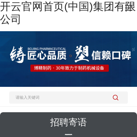
开云官网首页(中国)集团有限
网站开云官网首页(中国)集团有限公司
公司
热销产品
施工案例
新闻资讯
关于我们
人才招聘
开云官网开云官网首页(中国)集团有限公司(中国)集团有限公司
招聘寄语