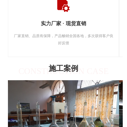
实力厂家 · 现货直销
厂家直销、品质有保障，产品畅销全国各地，多次获得客户良
好反馈
施工案例
CONSTRUCTION CASE