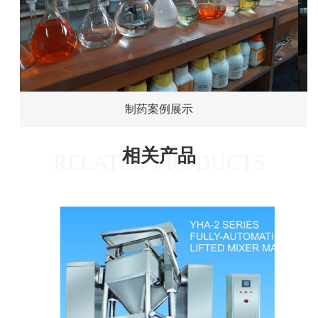
制药案例展示
相关产品
RELATED PRODUCTS