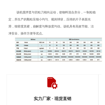
该机搅拌桨与切粒刀相向运动，使物料混合弃分，一制粒稳
定，所生产的颗粒呈细小均匀、规则球状，压得的片子表面光
滑，细密度其硬，崩解度与释放度均佳。该机具有高效节能、洁
净安全、操作方便等优点。
实力厂家 · 现货直销