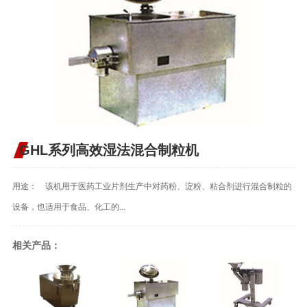
GHL系列高效湿法混合制粒机
用途： 该机用于医药工业片剂生产中对药粉、淀粉、粘合剂进行混合制粒的
设备，也适用于食品、化工的...
相关产品：