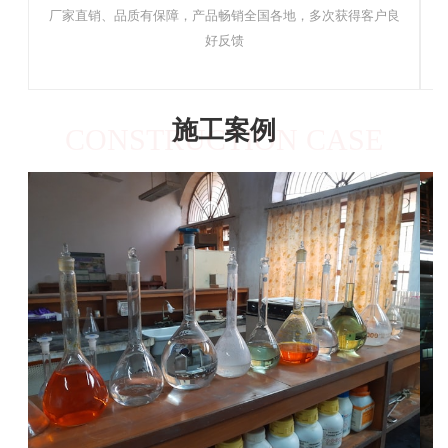
厂家直销、品质有保障，产品畅销全国各地，多次获得客户良
好反馈
施工案例
CONSTRUCTION CASE