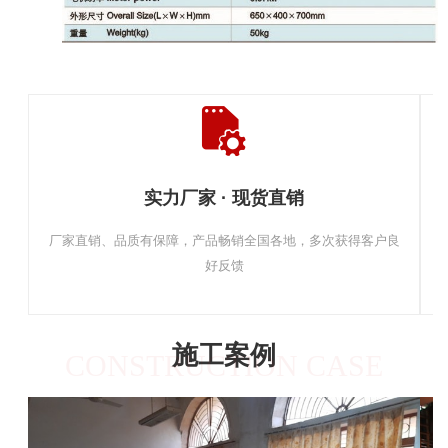
实力厂家 · 现货直销
厂家直销、品质有保障，产品畅销全国各地，多次获得客户良
好反馈
施工案例
CONSTRUCTION CASE