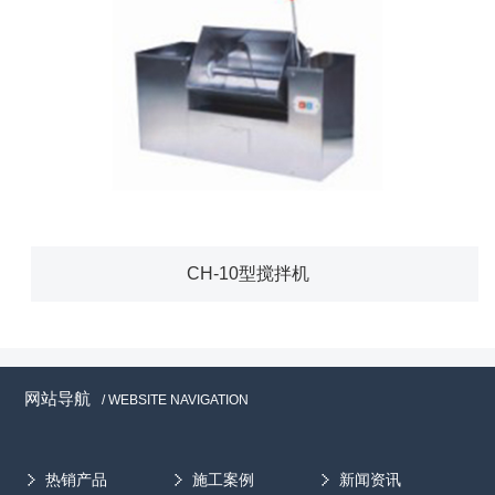
CH-10型搅拌机
网站导航
/ WEBSITE NAVIGATION
热销产品
施工案例
新闻资讯