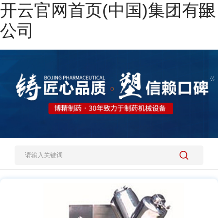
开云官网首页(中国)集团有限
网站开云官网首页(中国)集团有限公司
公司
热销产品
施工案例
新闻资讯
关于我们
人才招聘
开云官网开云官网首页(中国)集团有限公司(中国)集团有限公司