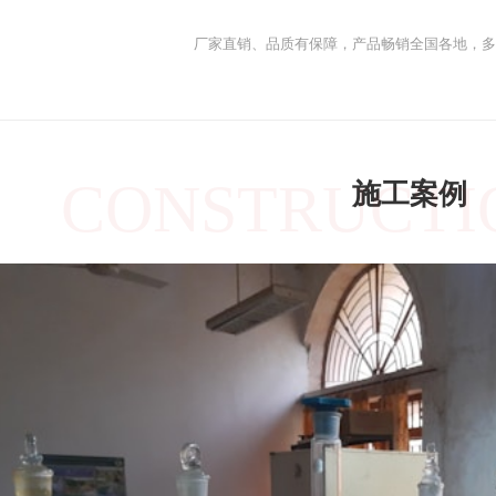
厂家直销、品质有保障，产品畅销全国各地，
CONSTRUCTI
施工案例