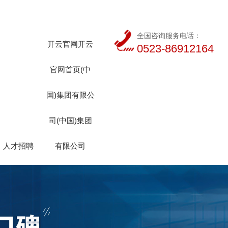
全国咨询服务电话：
开云官网开云
0523-86912164
官网首页(中
国)集团有限公
司(中国)集团
人才招聘
有限公司