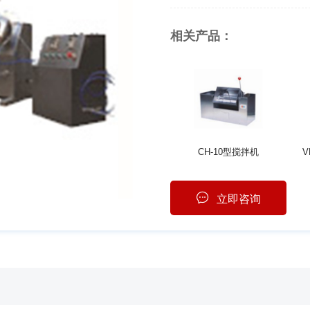
相关产品：
CH-10型搅拌机
V
立即咨询