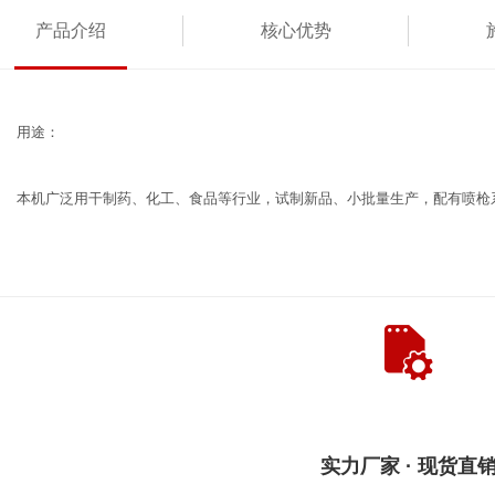
产品介绍
核心优势
用途：
本机广泛用干制药、化工、食品等行业，试制新品、小批量生产，配有喷枪
实力厂家 · 现货直