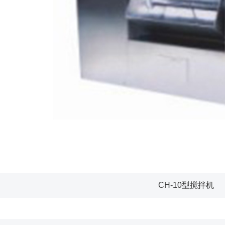
CH-10型搅拌机