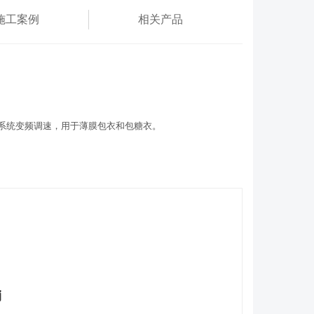
施工案例
相关产品
系统变频调速，用于薄膜包衣和包糖衣。
销