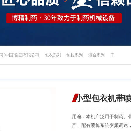
司(中国)集团有限公司
包衣系列
制粒系列
混合系列
干
小型包衣机带
用途：本机广泛用干制药、
产，配有喷枪系统变频调速，