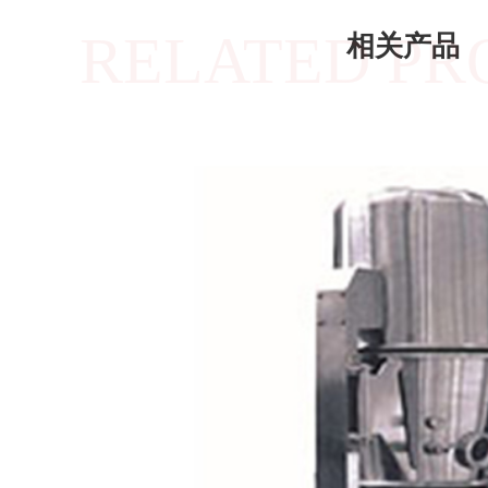
RELATED PR
相关产品