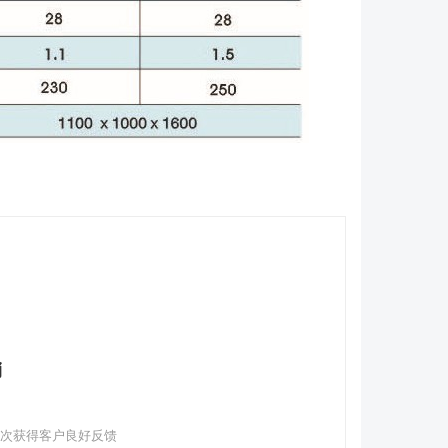
销
多次获得客户良好反馈