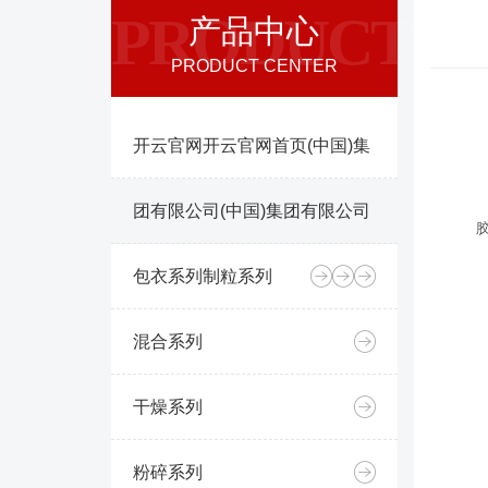
PRODUCT
产品中心
PRODUCT CENTER
开云官网开云官网首页(中国)集
团有限公司(中国)集团有限公司
包衣系列
制粒系列
混合系列
干燥系列
粉碎系列