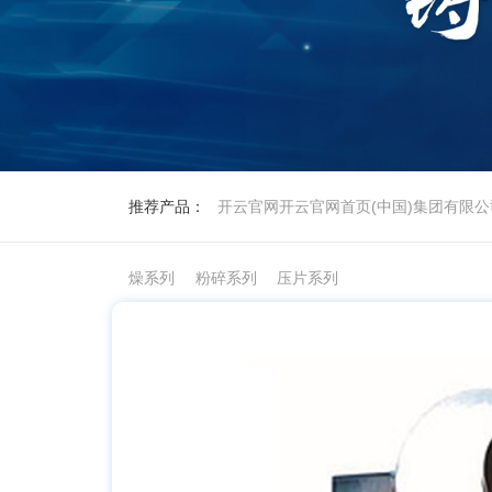
推荐产品：
开云官网开云官网首页(中国)集团有限公
燥系列
粉碎系列
压片系列