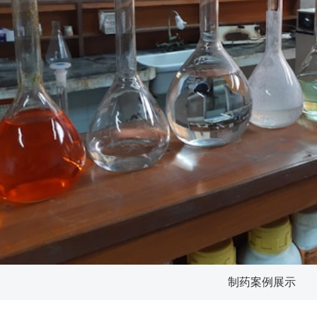
制药案例展示