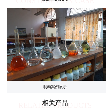
CONSTRUCTION CASE
制药案例展示
相关产品
RELATED PRODUCTS