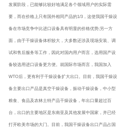
发展阶段，已能够比较好地满足各个领域用户的实际需
要，而在价格上只有国外相同产品的1/3，这使我国干燥设
备在市场竞争中比进口设备具有明显的价格优势;另一方
面，由于干燥设备体积较大，大多数还涉及现场安装、调
试和售后服务等工作，因此对国内用户而言，选用国产设
备较选用进口设备更方便。就国际市场而言，我国加入
WTO后，更有利于干燥设备扩大出口。目前，我国干燥设
备主要出口产品是真空干燥设备，振动干燥设备，中小型
粮食、食品及农林土特产品干燥设备，年出口量超过百
台，出口的主要地区是东南亚及其他发展中国家，并已经
打开欧美市场的大门。目前，我国干燥设备出口产品占国