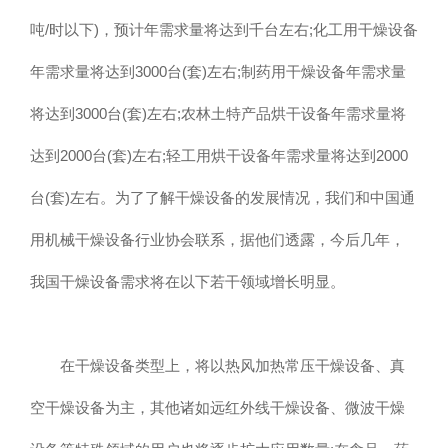
吨/时以下)，预计年需求量将达到千台左右;化工用干燥设备
年需求量将达到3000台(套)左右;制药用干燥设备年需求量
将达到3000台(套)左右;农林土特产品烘干设备年需求量将
达到2000台(套)左右;轻工用烘干设备年需求量将达到2000
台(套)左右。为了了解干燥设备的发展情况，我们和中国通
用机械干燥设备行业协会联系，据他们透露，今后几年，
我国干燥设备需求将在以下若干领域增长明显。
在干燥设备类型上，将以热风加热常压干燥设备、真
空干燥设备为主，其他诸如远红外线干燥设备、微波干燥